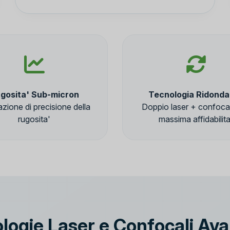
gosita' Sub-micron
Tecnologia Ridonda
zione di precisione della
Doppio laser + confoca
rugosita'
massima affidabilita
logie Laser e Confocali Av