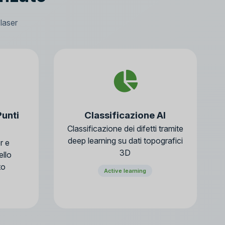
laser
Punti
Classificazione AI
Classificazione dei difetti tramite
deep learning su dati topografici
r e
3D
ello
to
Active learning