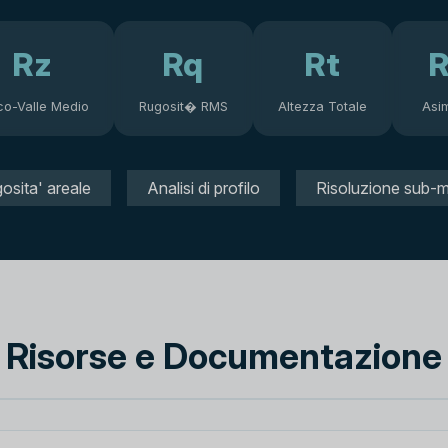
Rz
Rq
Rt
R
co-Valle Medio
Rugosit� RMS
Altezza Totale
Asi
osita' areale
Analisi di profilo
Risoluzione sub-m
Risorse e Documentazione