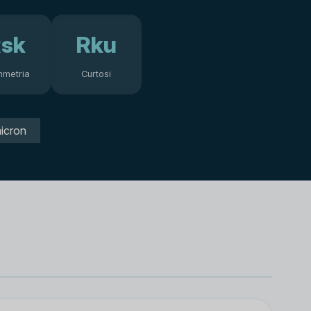
sk
Rku
mmetria
Curtosi
icron